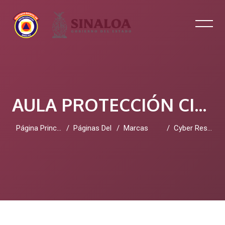
AULA PROTECCIÓN CIVIL SINALOA
Página Principal
Páginas Del Sitio
Marcas
Cyber Resilience
Salta al contenido principal