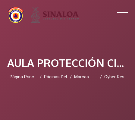
AULA PROTECCIÓN CIVIL SINALOA
Página Principal
Páginas Del Sitio
Marcas
Cyber Resilience
Salta al contenido principal