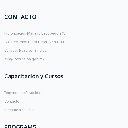
CONTACTO
Prolongación Mariano Escobedo 913
Col. Recursos Hidráulicos, CP 80100.
Culiacán Rosales, Sinaloa
aula@pcsinaloa.gob.mx
Capacitación y Cursos
Terminos de Privacidad
Contacto
Become a Teacher
PROGRAMS