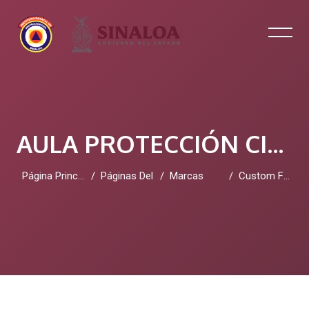
AULA PROTECCIÓN CIVIL SINALOA
Página Principal
Páginas Del Sitio
Marcas
Custom Furniture Jakarta
Salta al contenido principal