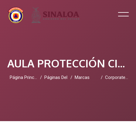
AULA PROTECCIÓN CIVIL SINALOA
Página Principal
Páginas Del Sitio
Marcas
Corporate Performance Management (CPM)
Salta al contenido principal