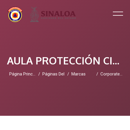
AULA PROTECCIÓN CIVIL SINALOA
Página Principal
Páginas Del Sitio
Marcas
Corporate Performance Management (CPM)
Salta al contenido principal