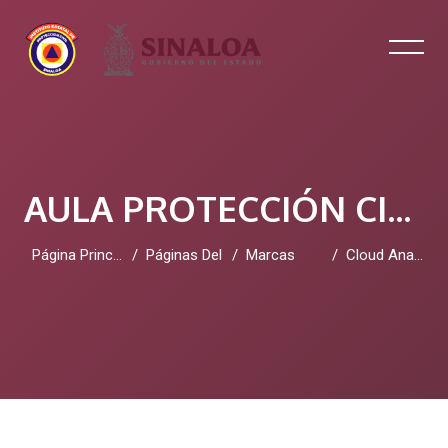
AULA PROTECCIÓN CIVIL SINALOA
Página Principal
Páginas Del Sitio
Marcas
Cloud Analytics 2026
Salta al contenido principal