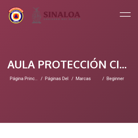
AULA PROTECCIÓN CIVIL SINALOA
Página Principal
Páginas Del Sitio
Marcas
Beginner
Salta al contenido principal