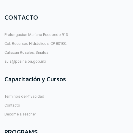
CONTACTO
Prolongación Mariano Escobedo 913
Col. Recursos Hidráulicos, CP 80100.
Culiacán Rosales, Sinaloa
aula@pcsinaloa.gob.mx
Capacitación y Cursos
Terminos de Privacidad
Contacto
Become a Teacher
PROGRAMS