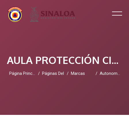
AULA PROTECCIÓN CIVIL SINALOA
Página Principal
Páginas Del Sitio
Marcas
Autonomous SOAR
Salta al contenido principal