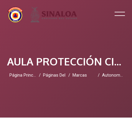
AULA PROTECCIÓN CIVIL SINALOA
Página Principal
Páginas Del Sitio
Marcas
Autonomous SOAR
Salta al contenido principal