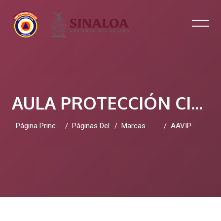
AULA PROTECCIÓN CIVIL SINALOA
Página Principal
Páginas Del Sitio
Marcas
AAVIP
Salta al contenido principal