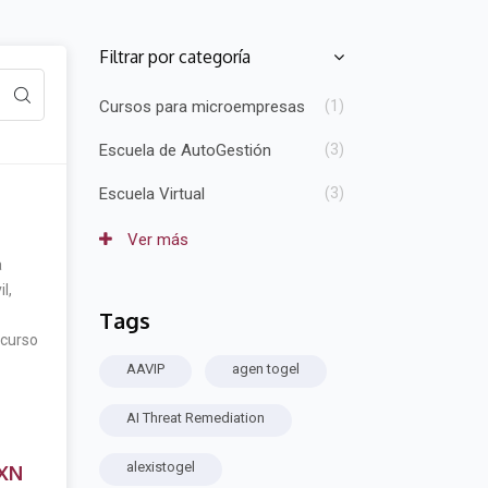
Filtrar por categoría
Salta [Cocoon] Course Categories List
Cursos para microempresas
(1)
Escuela de AutoGestión
(3)
Escuela Virtual
(3)
Ver más
a
l,
Tags
Salta Etiquetas
 curso
AAVIP
agen togel
AI Threat Remediation
alexistogel
XN