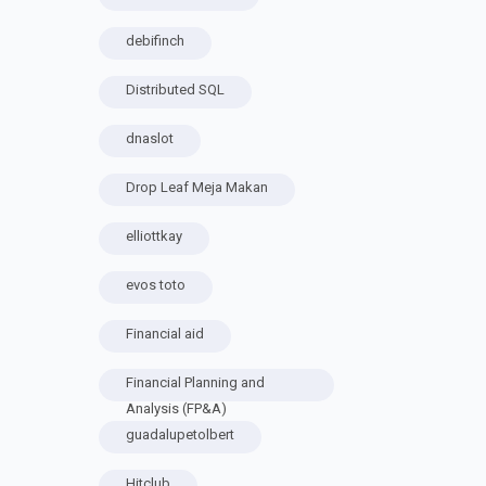
debifinch
Distributed SQL
dnaslot
Drop Leaf Meja Makan
elliottkay
evos toto
Financial aid
Financial Planning and
Analysis (FP&A)
guadalupetolbert
Hitclub