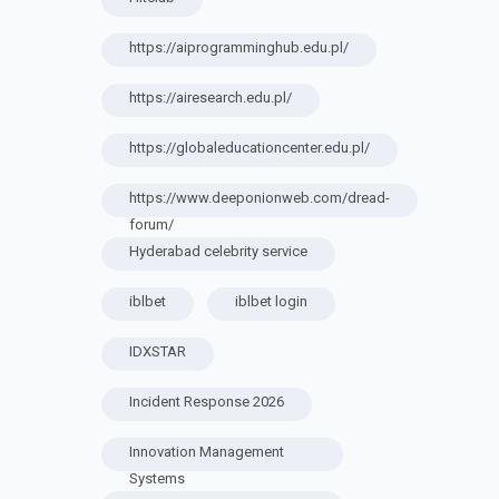
https://aiprogramminghub.edu.pl/
https://airesearch.edu.pl/
https://globaleducationcenter.edu.pl/
https://www.deeponionweb.com/dread-
forum/
Hyderabad celebrity service
iblbet
iblbet login
IDXSTAR
Incident Response 2026
Innovation Management
Systems