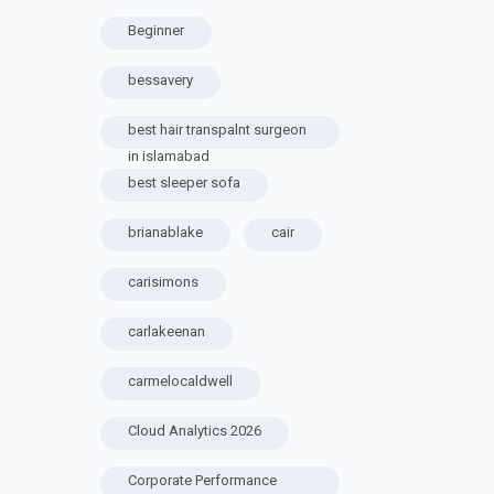
Beginner
bessavery
best hair transpalnt surgeon
in islamabad
best sleeper sofa
brianablake
cair
carisimons
carlakeenan
carmelocaldwell
Cloud Analytics 2026
Corporate Performance