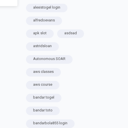
alexistogel login
alfredoevans
apk slot
asdsad
astridsloan
Autonomous SOAR
aws classes
aws course
bandar togel
bandar toto
bandarbola855 login