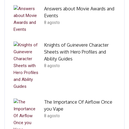
Answers about Movie Awards and
Events
8 agosto
Knights of Guinevere Character
Sheets with Hero Profiles and
Ability Guides
8 agosto
The Importance Of Airflow Once
you Vape
8 agosto