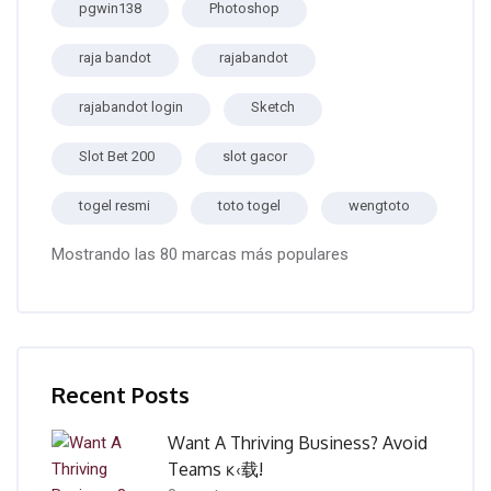
pgwin138
Photoshop
raja bandot
rajabandot
rajabandot login
Sketch
Slot Bet 200
slot gacor
togel resmi
toto togel
wengtoto
Mostrando las 80 marcas más populares
Salta [Cocoon] Recent blog posts list
Recent Posts
Want A Thriving Business? Avoid
Teams ĸ‹载!