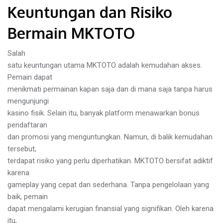
Keuntungan dan Risiko
Bermain MKTOTO
Salah
satu keuntungan utama MKTOTO adalah kemudahan akses.
Pemain dapat
menikmati permainan kapan saja dan di mana saja tanpa harus
mengunjungi
kasino fisik. Selain itu, banyak platform menawarkan bonus
pendaftaran
dan promosi yang menguntungkan. Namun, di balik kemudahan
tersebut,
terdapat risiko yang perlu diperhatikan. MKTOTO bersifat adiktif
karena
gameplay yang cepat dan sederhana. Tanpa pengelolaan yang
baik, pemain
dapat mengalami kerugian finansial yang signifikan. Oleh karena
itu,