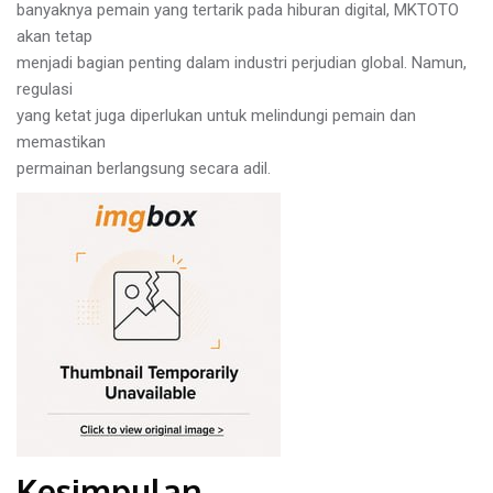
banyaknya pemain yang tertarik pada hiburan digital, MKTOTO
akan tetap
menjadi bagian penting dalam industri perjudian global. Namun,
regulasi
yang ketat juga diperlukan untuk melindungi pemain dan
memastikan
permainan berlangsung secara adil.
Kesimpulan