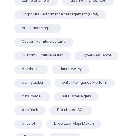
carmelocaldwell
Cloud Analytics 2026
Corporate Performance Management (CPM)
credit score repair
Custom Furniture Jakarta
Custom Furniture Murah
Cyber Resilience
dailyhealth
danettewiley
dannytucker
Data Intelligence Platform
data macau
Data Sovereignty
debifinch
Distributed SQL
dnaslot
Drop Leaf Meja Makan