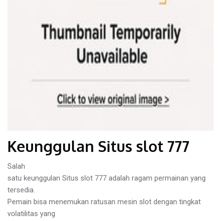
Keunggulan Situs slot 777
Salah
satu keunggulan Situs slot 777 adalah ragam permainan yang
tersedia.
Pemain bisa menemukan ratusan mesin slot dengan tingkat
volatilitas yang