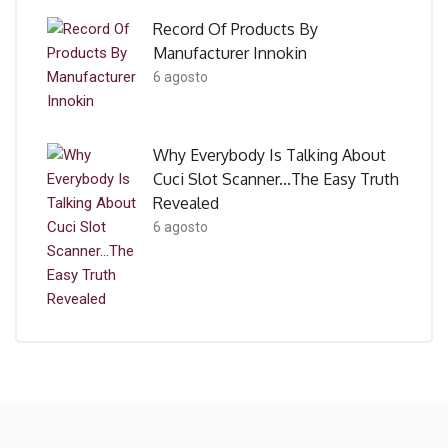
Record Of Products By
Manufacturer Innokin
6 agosto
Why Everybody Is Talking About
Cuci Slot Scanner...The Easy Truth
Revealed
6 agosto