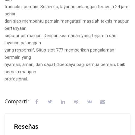
transaksi pemain. Selain itu, layanan pelanggan tersedia 24 jam
sehari
dan siap membantu pemain mengatasi masalah teknis maupun
pertanyaan
seputar permainan. Dengan keamanan yang terjamin dan
layanan pelanggan
yang responsif, Situs slot 777 memberikan pengalaman
bermain yang
nyaman, aman, dan dapat dipercaya bagi semua pemain, baik
pemula maupun
profesional.
Compartir
Reseñas