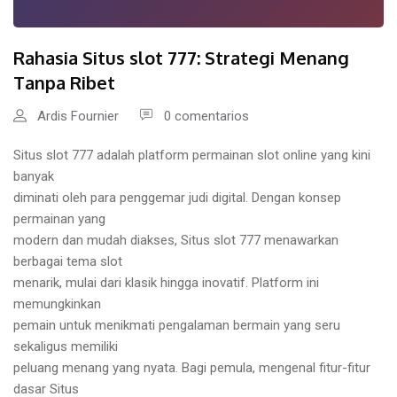
Rahasia Situs slot 777: Strategi Menang
Tanpa Ribet
Ardis Fournier
0 comentarios
Situs slot 777 adalah platform permainan slot online yang kini
banyak
diminati oleh para penggemar judi digital. Dengan konsep
permainan yang
modern dan mudah diakses, Situs slot 777 menawarkan
berbagai tema slot
menarik, mulai dari klasik hingga inovatif. Platform ini
memungkinkan
pemain untuk menikmati pengalaman bermain yang seru
sekaligus memiliki
peluang menang yang nyata. Bagi pemula, mengenal fitur-fitur
dasar Situs