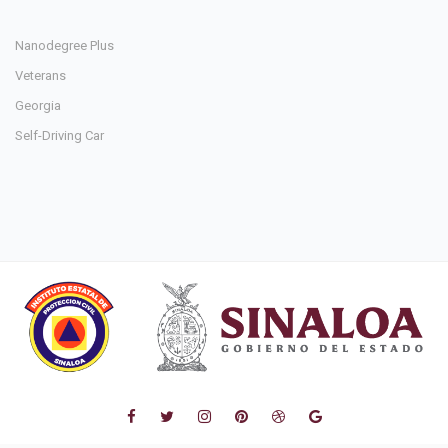
Nanodegree Plus
Veterans
Georgia
Self-Driving Car