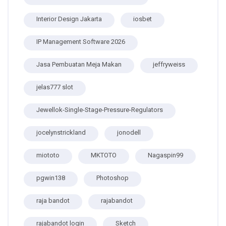
Interior Design Jakarta
iosbet
IP Management Software 2026
Jasa Pembuatan Meja Makan
jeffryweiss
jelas777 slot
Jewellok-Single-Stage-Pressure-Regulators
jocelynstrickland
jonodell
miototo
MKTOTO
Nagaspin99
pgwin138
Photoshop
raja bandot
rajabandot
rajabandot login
Sketch