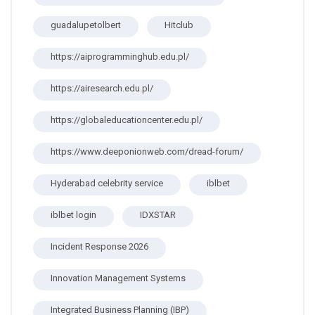
guadalupetolbert
Hitclub
https://aiprogramminghub.edu.pl/
https://airesearch.edu.pl/
https://globaleducationcenter.edu.pl/
https://www.deeponionweb.com/dread-forum/
Hyderabad celebrity service
iblbet
iblbet login
IDXSTAR
Incident Response 2026
Innovation Management Systems
Integrated Business Planning (IBP)