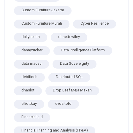
Custom Furniture Jakarta
Custom Furniture Murah
Cyber Resilience
dailyhealth
danettewiley
dannytucker
Data Intelligence Platform
data macau
Data Sovereignty
debifinch
Distributed SQL
dnaslot
Drop Leaf Meja Makan
elliottkay
evos toto
Financial aid
Financial Planning and Analysis (FP&A)