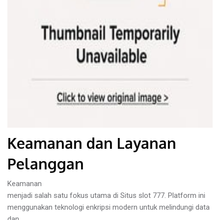
Keamanan dan Layanan
Pelanggan
Keamanan
menjadi salah satu fokus utama di Situs slot 777. Platform ini
menggunakan teknologi enkripsi modern untuk melindungi data
dan