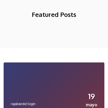
Featured Posts
19
rajabandot login
mayo