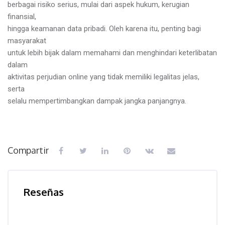
berbagai risiko serius, mulai dari aspek hukum, kerugian
finansial,
hingga keamanan data pribadi. Oleh karena itu, penting bagi
masyarakat
untuk lebih bijak dalam memahami dan menghindari keterlibatan
dalam
aktivitas perjudian online yang tidak memiliki legalitas jelas,
serta
selalu mempertimbangkan dampak jangka panjangnya.
Compartir
Reseñas