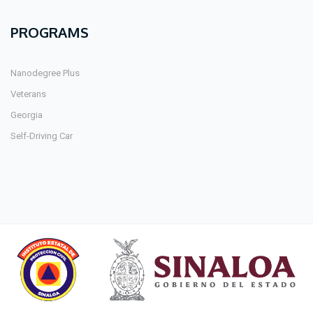
PROGRAMS
Nanodegree Plus
Veterans
Georgia
Self-Driving Car