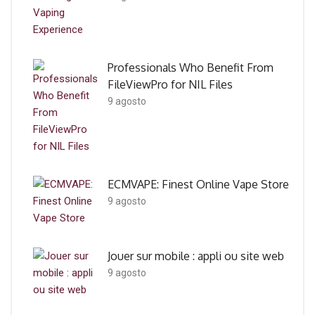
Professionals Who Benefit From
FileViewPro for NIL Files
9 agosto
ECMVAPE: Finest Online Vape Store
9 agosto
Jouer sur mobile : appli ou site web
9 agosto