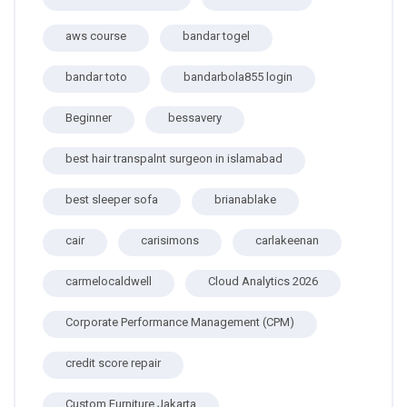
aws course
bandar togel
bandar toto
bandarbola855 login
Beginner
bessavery
best hair transpalnt surgeon in islamabad
best sleeper sofa
brianablake
cair
carisimons
carlakeenan
carmelocaldwell
Cloud Analytics 2026
Corporate Performance Management (CPM)
credit score repair
Custom Furniture Jakarta