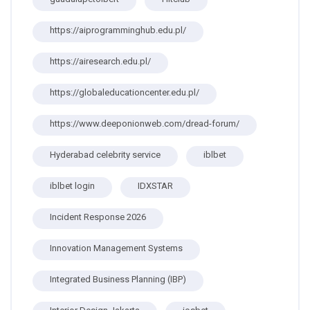
https://aiprogramminghub.edu.pl/
https://airesearch.edu.pl/
https://globaleducationcenter.edu.pl/
https://www.deeponionweb.com/dread-forum/
Hyderabad celebrity service
iblbet
iblbet login
IDXSTAR
Incident Response 2026
Innovation Management Systems
Integrated Business Planning (IBP)