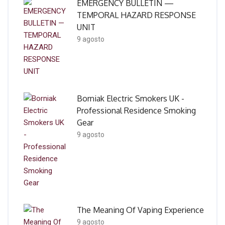
EMERGENCY BULLETIN —
TEMPORAL HAZARD RESPONSE
UNIT
9 agosto
Borniak Electric Smokers UK -
Professional Residence Smoking
Gear
9 agosto
The Meaning Of Vaping Experience
9 agosto