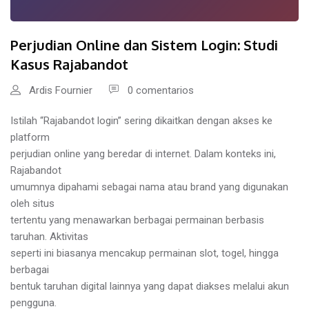
Perjudian Online dan Sistem Login: Studi
Kasus Rajabandot
Ardis Fournier
0 comentarios
Istilah “Rajabandot login” sering dikaitkan dengan akses ke
platform
perjudian online yang beredar di internet. Dalam konteks ini,
Rajabandot
umumnya dipahami sebagai nama atau brand yang digunakan
oleh situs
tertentu yang menawarkan berbagai permainan berbasis
taruhan. Aktivitas
seperti ini biasanya mencakup permainan slot, togel, hingga
berbagai
bentuk taruhan digital lainnya yang dapat diakses melalui akun
pengguna.