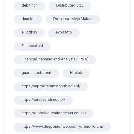
debifinch
Distributed SQL
dnaslot
Drop Leaf Meja Makan
elliottkay
evos toto
Financial aid
Financial Planning and Analysis (FP&A)
guadalupetolbert
Hitclub
https://aiprogramminghub.edu.pl/
https://airesearch.edu.pl/
https://globaleducationcenter.edu.pl/
https://www.deeponionweb.com/dread-forum/