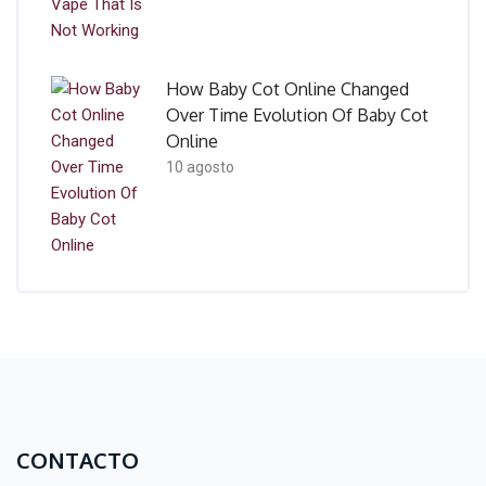
How Baby Cot Online Changed
Over Time Evolution Of Baby Cot
Online
10 agosto
CONTACTO