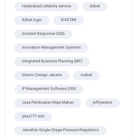
Hyderabad celebrity service
iblbet
iblbet login
IDXSTAR
Incident Response 2026
Innovation Management Systems
Integrated Business Planning (IBP)
Interior Design Jakarta
iosbet
IP Management Software 2026
Jasa Pembuatan Meja Makan
jeffryweiss
jelas777 slot
Jewellok-Single-Stage-Pressure-Regulators