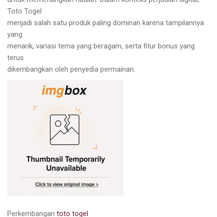
Toto Togel
menjadi salah satu produk paling dominan karena tampilannya
yang
menarik, variasi tema yang beragam, serta fitur bonus yang
terus
dikembangkan oleh penyedia permainan.
Perkembangan
toto togel