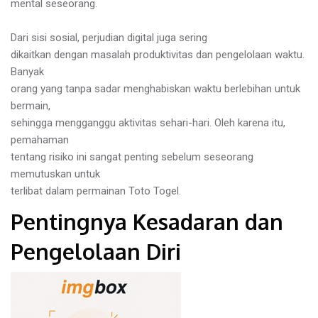
mental seseorang.
Dari sisi sosial, perjudian digital juga sering
dikaitkan dengan masalah produktivitas dan pengelolaan waktu.
Banyak
orang yang tanpa sadar menghabiskan waktu berlebihan untuk
bermain,
sehingga mengganggu aktivitas sehari-hari. Oleh karena itu,
pemahaman
tentang risiko ini sangat penting sebelum seseorang
memutuskan untuk
terlibat dalam permainan Toto Togel.
Pentingnya Kesadaran dan
Pengelolaan Diri