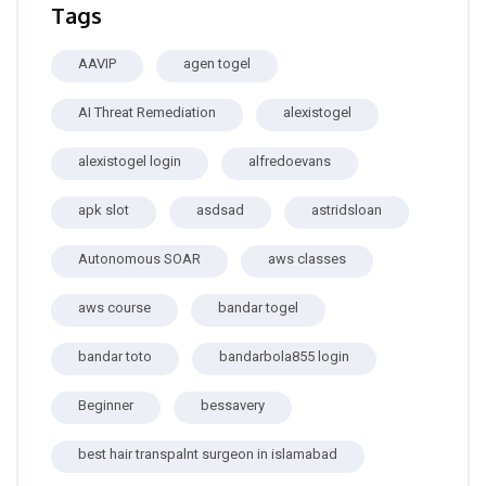
Tags
AAVIP
agen togel
AI Threat Remediation
alexistogel
alexistogel login
alfredoevans
apk slot
asdsad
astridsloan
Autonomous SOAR
aws classes
aws course
bandar togel
bandar toto
bandarbola855 login
Beginner
bessavery
best hair transpalnt surgeon in islamabad