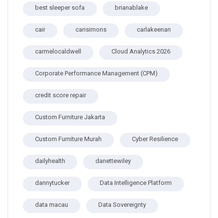
best sleeper sofa
brianablake
cair
carisimons
carlakeenan
carmelocaldwell
Cloud Analytics 2026
Corporate Performance Management (CPM)
credit score repair
Custom Furniture Jakarta
Custom Furniture Murah
Cyber Resilience
dailyhealth
danettewiley
dannytucker
Data Intelligence Platform
data macau
Data Sovereignty