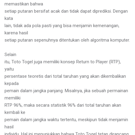
memastikan bahwa
setiap putaran bersifat acak dan tidak dapat diprediksi. Dengan
kata
lain, tidak ada pola pasti yang bisa menjamin kemenangan,
karena hasil
setiap putaran sepenuhnya ditentukan oleh algoritma komputer.
Selain
itu, Toto Togel juga memiliki konsep Return to Player (RTP),
yaitu
persentase teoretis dari total taruhan yang akan dikembalikan
kepada
pemain dalam jangka panjang. Misalnya, jika sebuah permainan
memiliki
RTP 96%, maka secara statistik 96% dari total taruhan akan
kembali ke
pemain dalam jangka waktu tertentu, meskipun tidak menjamin
hasil
individu. Hal ini menunjukkan bahwa Toto Togel tetap dirancang