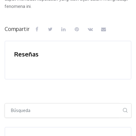
fenomena ini.
Compartir
Reseñas
Salta [Cocoon] Global search (sidebar)
Salta Tags